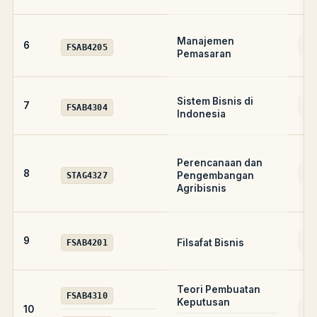
Manajemen
AD
6
FSAB4205
Pemasaran
Sistem Bisnis di
AD
7
FSAB4304
Indonesia
Perencanaan dan
A
8
Pengembangan
STAG4327
Agribisnis
A
9
Filsafat Bisnis
FSAB4201
Teori Pembuatan
FSAB4310
Keputusan
AD
10