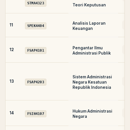
STMA4323
Teori Keputusan
Analisis Laporan
AD
11
SPEK4404
Keuangan
Pengantar Ilmu
A
12
FSAP4101
Administrasi Publik
Sistem Administrasi
A
13
Negara Kesatuan
FSAP4203
Republik Indonesia
Hukum Administrasi
A
14
FSIH4107
Negara