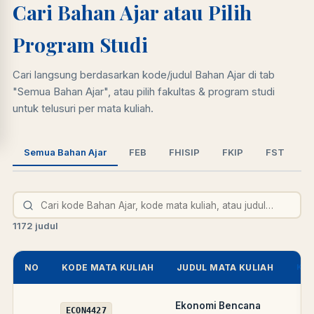
Cari Bahan Ajar atau Pilih
LIB
NARA
Online
A±
LIBRARY NAVIGASI AKSES
REFERENSI AKADEMIK
Program Studi
Cari langsung berdasarkan kode/judul Bahan Ajar di tab
"Semua Bahan Ajar", atau pilih fakultas & program studi
untuk telusuri per mata kuliah.
Semua Bahan Ajar
FEB
FHISIP
FKIP
FST
S
1172 judul
NO
KODE MATA KULIAH
JUDUL MATA KULIAH
KOD
Ekonomi Bencana
ECON4427