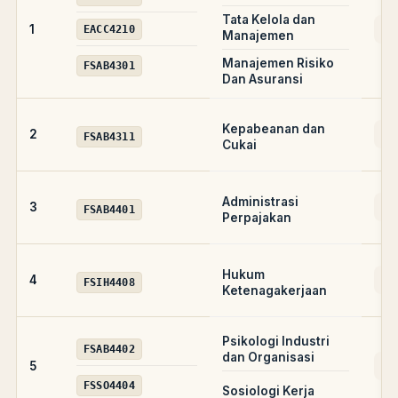
Tata Kelola dan
AD
1
EACC4210
Manajemen
Manajemen Risiko
FSAB4301
Dan Asuransi
Kepabeanan dan
AD
2
FSAB4311
Cukai
Administrasi
AD
3
FSAB4401
Perpajakan
Hukum
AD
4
FSIH4408
Ketenagakerjaan
Psikologi Industri
FSAB4402
dan Organisasi
AD
5
FSSO4404
Sosiologi Kerja