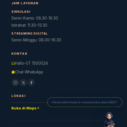
JAM LAYANAN
SIRKULASI
Senin-Kamis: 08.30-16.30
Istirahat: 11.30–13.30
Cara akses e-resources
Apa itu RBV?
Cari Bahan Ajar
Ja
STREAMING DIGITAL
Senin-Minggu: 08.00–16.30
KONTAK
Hallo-UT 1500024
Chat WhatsApp
LOKASI
Buka di Maps