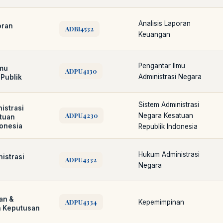
Analisis Laporan
oran
ADBI4532
Keuangan
Pengantar Ilmu
lmu
ADPU4130
Administrasi Negara
 Publik
Sistem Administrasi
istrasi
ADPU4230
Negara Kesatuan
tuan
donesia
Republik Indonesia
Hukum Administrasi
istrasi
ADPU4332
Negara
an &
ADPU4334
Kepemimpinan
 Keputusan