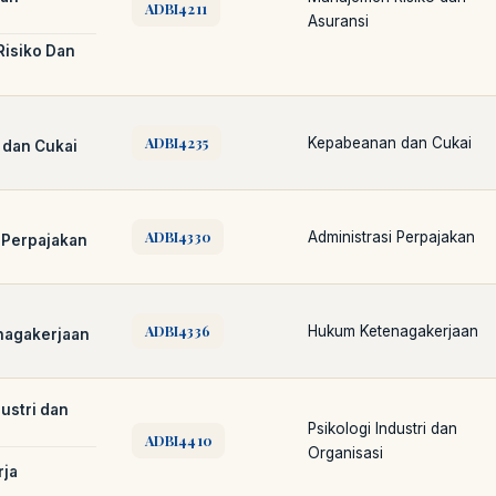
ADBI4211
Asuransi
isiko Dan
ADBI4235
Kepabeanan dan Cukai
dan Cukai
ADBI4330
Administrasi Perpajakan
 Perpajakan
LIB
NARA
Online
A±
LIBRARY NAVIGASI AKSES REFERENSI
AKADEMIK
ADBI4336
Hukum Ketenagakerjaan
nagakerjaan
PUSTAKAWAN DIGITAL UT · LAYANAN INFORMASI AKADEMIK
dustri dan
Psikologi Industri dan
ADBI4410
Organisasi
rja