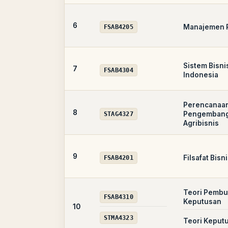
6
Manajemen 
FSAB4205
Sistem Bisnis
7
FSAB4304
Indonesia
Perencanaa
8
Pengemban
STAG4327
Agribisnis
9
Filsafat Bisn
FSAB4201
Teori Pembu
FSAB4310
Keputusan
10
STMA4323
Teori Keput