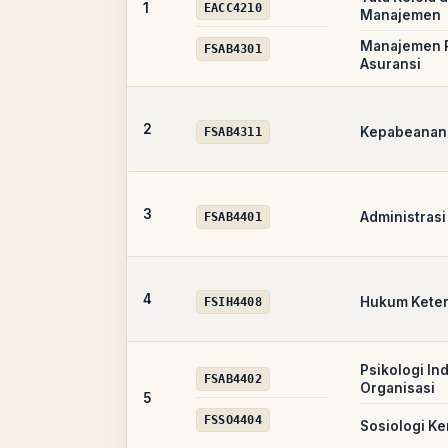
1
EACC4210
Manajemen
Manajemen R
FSAB4301
Asuransi
2
Kepabeanan 
FSAB4311
3
Administrasi
FSAB4401
4
Hukum Kete
FSIH4408
Psikologi In
FSAB4402
Organisasi
5
FSSO4404
Sosiologi Ke