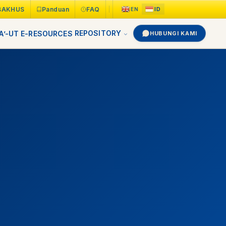
BAKHUS
Panduan
FAQ
REPOSITORY
A’-UT
E-RESOURCES
HUBUNGI KAMI