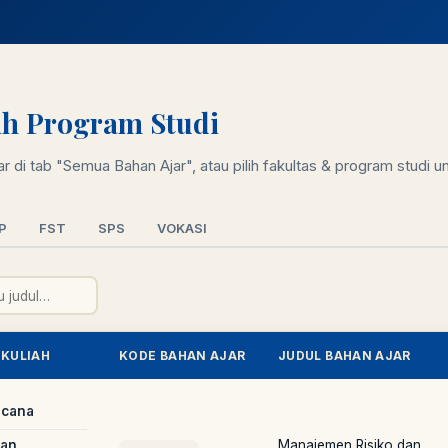
lih Program Studi
 di tab "Semua Bahan Ajar", atau pilih fakultas & program studi unt
P
FST
SPS
VOKASI
 KULIAH
KODE BAHAN AJAR
JUDUL BAHAN AJAR
ncana
dan
Manajemen Risiko dan