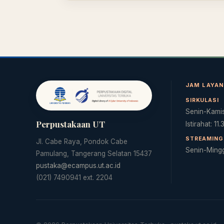
JAM LAYA
SIRKULASI
Senin-Kamis
Perpustakaan UT
Istirahat: 11
STREAMING 
Jl. Cabe Raya, Pondok Cabe
Senin-Ming
Pamulang, Tangerang Selatan 15437
pustaka@ecampus.ut.ac.id
(021) 7490941 ext. 2204