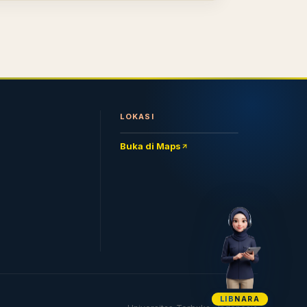
LOKASI
Buka di Maps
LIB
NARA