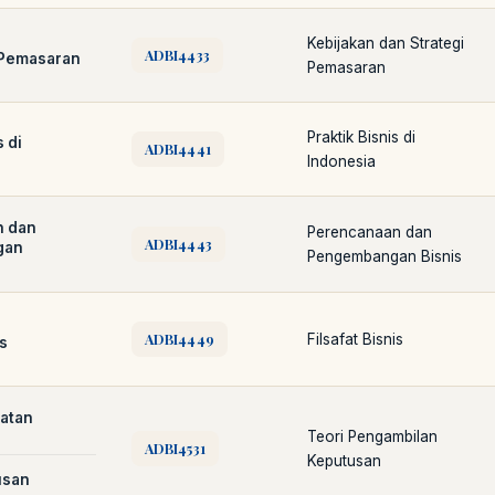
Kebijakan dan Strategi
ADBI4433
Pemasaran
Pemasaran
Praktik Bisnis di
 di
ADBI4441
Indonesia
Cara akses e-resources
Apa itu RBV?
Cari Bahan Ajar
Jam layana
n dan
Perencanaan dan
ADBI4443
gan
Pengembangan Bisnis
ADBI4449
Filsafat Bisnis
is
atan
Teori Pengambilan
ADBI4531
Keputusan
usan