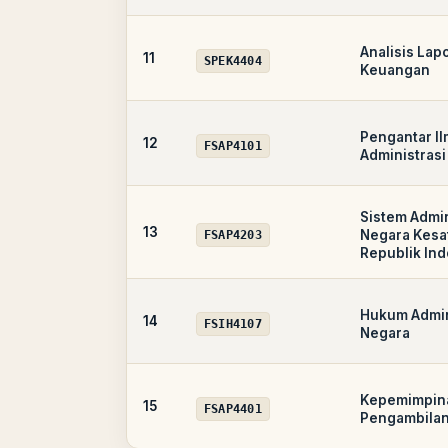
Analisis Lap
11
SPEK4404
Keuangan
Pengantar I
12
FSAP4101
Administrasi
Sistem Admin
13
Negara Kesa
FSAP4203
Republik In
Hukum Admin
14
FSIH4107
Negara
Kepemimpin
15
FSAP4401
Pengambilan