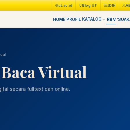
ut.ac.id
Blog UT
JDIH
A
KATALOG
HOME
PROFIL
RBV
‘SUAK
ual
Baca Virtual
tal secara fulltext dan online.