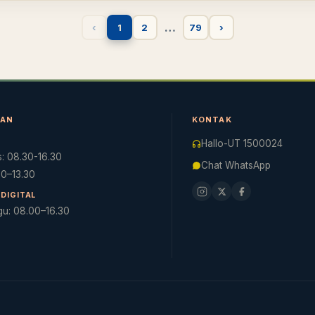
…
‹
1
2
79
›
NAN
KONTAK
Hallo-UT 1500024
: 08.30-16.30
Chat WhatsApp
.30–13.30
DIGITAL
gu: 08.00–16.30