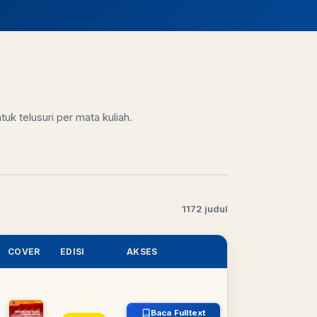
uk telusuri per mata kuliah.
1172 judul
COVER
EDISI
AKSES
Baca Fulltext