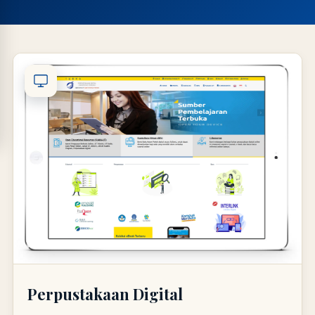
LIB
NARA
Online
A±
LIBRARY NAVIGASI AKSES
REFERENSI AKADEMIK
PUSTAKAWAN DIGITAL UT · LAYANAN INFORMASI
AKADEMIK
Perpustakaan Digital