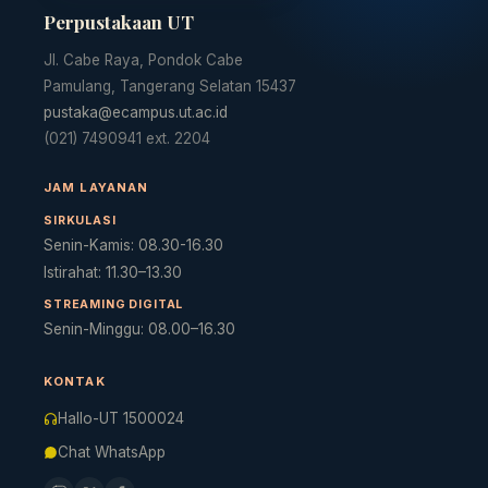
Perpustakaan UT
Cara akses e-resources
Apa itu RBV?
Cari Bahan Ajar
Ja
Jl. Cabe Raya, Pondok Cabe
Pamulang, Tangerang Selatan 15437
pustaka@ecampus.ut.ac.id
(021) 7490941 ext. 2204
JAM LAYANAN
SIRKULASI
Senin-Kamis: 08.30-16.30
Istirahat: 11.30–13.30
STREAMING DIGITAL
Senin-Minggu: 08.00–16.30
KONTAK
Hallo-UT 1500024
Chat WhatsApp