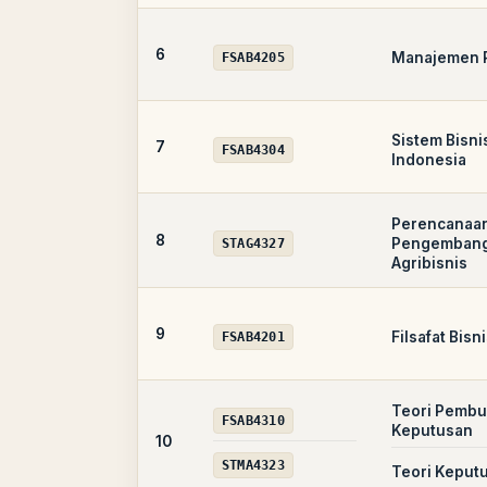
6
Manajemen 
FSAB4205
Sistem Bisnis
7
FSAB4304
Indonesia
Perencanaa
8
Pengemban
STAG4327
Agribisnis
9
Filsafat Bisn
FSAB4201
Teori Pembu
FSAB4310
Keputusan
10
STMA4323
Teori Keput