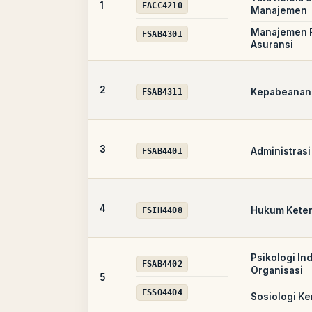
1
EACC4210
Manajemen
Manajemen R
FSAB4301
Asuransi
2
Kepabeanan 
FSAB4311
3
Administrasi
FSAB4401
4
Hukum Kete
FSIH4408
Psikologi In
FSAB4402
Organisasi
5
FSSO4404
Sosiologi Ke