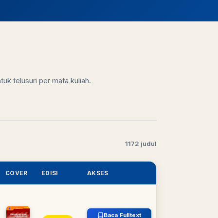
uk telusuri per mata kuliah.
1172 judul
COVER
EDISI
AKSES
Baca Fulltext