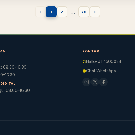
…
‹
1
2
79
›
NAN
KONTAK
Hallo-UT 1500024
: 08.30-16.30
Chat WhatsApp
.30–13.30
DIGITAL
gu: 08.00–16.30