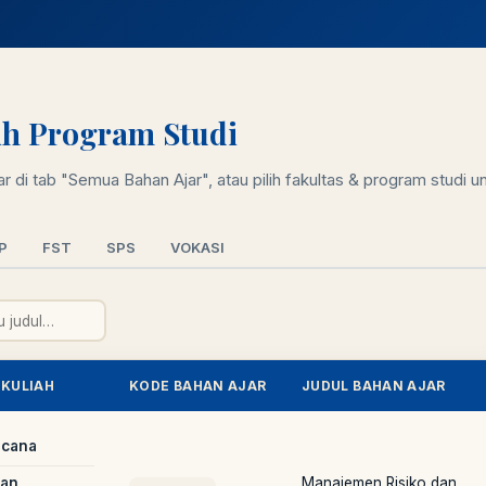
lih Program Studi
 di tab "Semua Bahan Ajar", atau pilih fakultas & program studi unt
P
FST
SPS
VOKASI
 KULIAH
KODE BAHAN AJAR
JUDUL BAHAN AJAR
ncana
dan
Manajemen Risiko dan