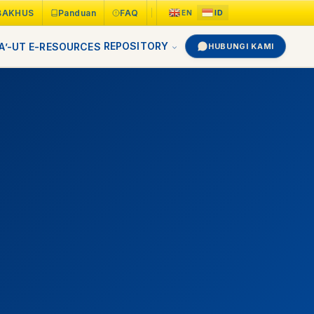
BAKHUS
Panduan
FAQ
REPOSITORY
A’-UT
E-RESOURCES
HUBUNGI KAMI