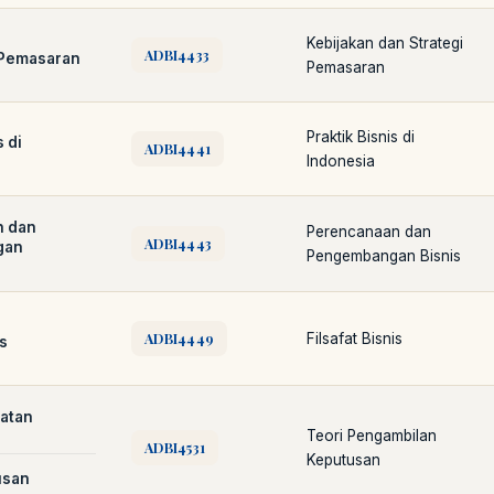
Kebijakan dan Strategi
ADBI4433
Pemasaran
Pemasaran
Praktik Bisnis di
 di
ADBI4441
Indonesia
Cara akses e-resources
Apa itu RBV?
Cari Bahan Ajar
Jam layana
n dan
Perencanaan dan
ADBI4443
gan
Pengembangan Bisnis
ADBI4449
Filsafat Bisnis
is
atan
Teori Pengambilan
ADBI4531
Keputusan
usan