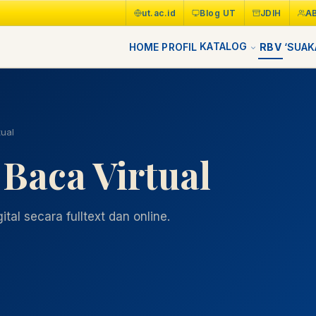
ut.ac.id
Blog UT
JDIH
A
KATALOG
HOME
PROFIL
RBV
‘SUAK
ual
Baca Virtual
tal secara fulltext dan online.