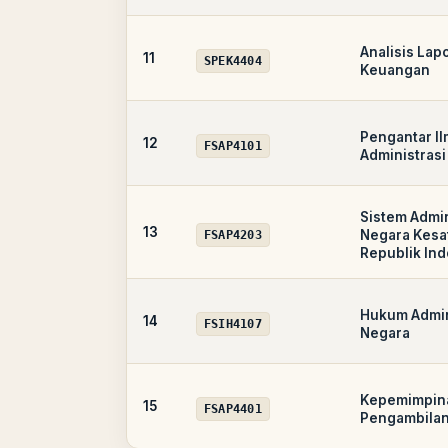
Analisis Lap
11
SPEK4404
Keuangan
Pengantar I
12
FSAP4101
Administrasi
Sistem Admin
13
Negara Kesa
FSAP4203
Republik In
Hukum Admin
14
FSIH4107
Negara
Kepemimpin
15
FSAP4401
Pengambilan