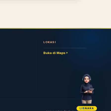
LOKASI
Buka di Maps
LIB
NARA