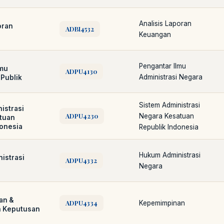
Analisis Laporan
oran
ADBI4532
Keuangan
Pengantar Ilmu
lmu
ADPU4130
Administrasi Negara
 Publik
Sistem Administrasi
istrasi
ADPU4230
Negara Kesatuan
tuan
donesia
Republik Indonesia
Hukum Administrasi
istrasi
ADPU4332
Negara
an &
ADPU4334
Kepemimpinan
 Keputusan