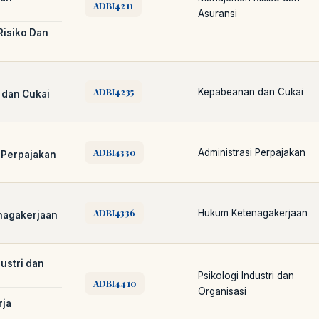
ADBI4211
Asuransi
isiko Dan
ADBI4235
Kepabeanan dan Cukai
dan Cukai
ADBI4330
Administrasi Perpajakan
 Perpajakan
LIB
NARA
Online
A±
LIBRARY NAVIGASI AKSES REFERENSI
AKADEMIK
ADBI4336
Hukum Ketenagakerjaan
nagakerjaan
PUSTAKAWAN DIGITAL UT · LAYANAN INFORMASI AKADEMIK
dustri dan
Psikologi Industri dan
ADBI4410
Organisasi
rja