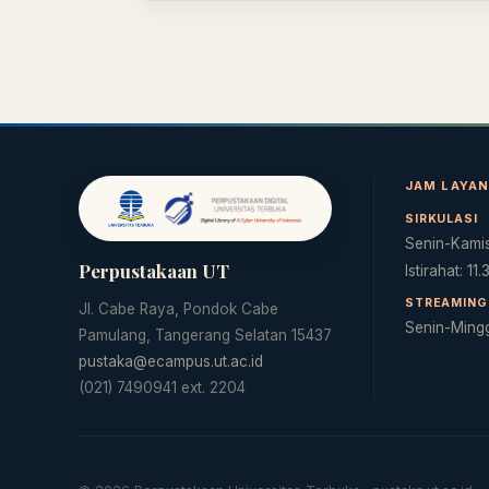
JAM LAYA
SIRKULASI
Senin-Kamis
Perpustakaan UT
Istirahat: 11
STREAMING 
Jl. Cabe Raya, Pondok Cabe
Senin-Ming
Pamulang, Tangerang Selatan 15437
pustaka@ecampus.ut.ac.id
(021) 7490941 ext. 2204