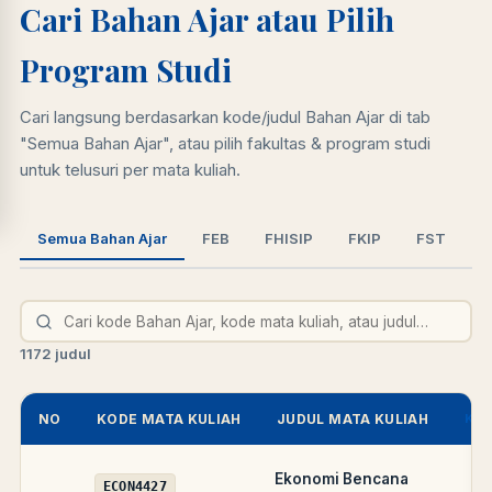
Cari Bahan Ajar atau Pilih
LIB
NARA
Online
A±
LIBRARY NAVIGASI AKSES
Program Studi
REFERENSI AKADEMIK
PUSTAKAWAN DIGITAL UT · LAYANAN INFORMASI
Cari langsung berdasarkan kode/judul Bahan Ajar di tab
AKADEMIK
"Semua Bahan Ajar", atau pilih fakultas & program studi
untuk telusuri per mata kuliah.
Semua Bahan Ajar
FEB
FHISIP
FKIP
FST
S
1172 judul
NO
KODE MATA KULIAH
JUDUL MATA KULIAH
KOD
Ekonomi Bencana
ECON4427