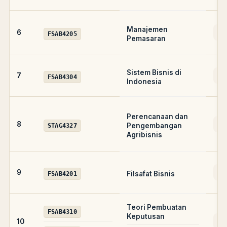
Manajemen
AD
6
FSAB4205
Pemasaran
Sistem Bisnis di
AD
7
FSAB4304
Indonesia
Perencanaan dan
A
8
Pengembangan
STAG4327
Agribisnis
A
9
Filsafat Bisnis
FSAB4201
Teori Pembuatan
FSAB4310
Keputusan
AD
10