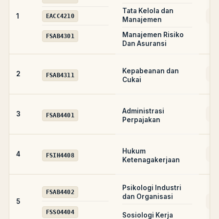
Tata Kelola dan
AD
1
EACC4210
Manajemen
Manajemen Risiko
FSAB4301
Dan Asuransi
Kepabeanan dan
AD
2
FSAB4311
Cukai
Administrasi
AD
3
FSAB4401
Perpajakan
Hukum
AD
4
FSIH4408
Ketenagakerjaan
Psikologi Industri
FSAB4402
dan Organisasi
AD
5
FSSO4404
Sosiologi Kerja