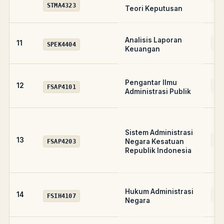
STMA4323
Teori Keputusan
Analisis Laporan
AD
11
SPEK4404
Keuangan
Pengantar Ilmu
A
12
FSAP4101
Administrasi Publik
Sistem Administrasi
A
13
Negara Kesatuan
FSAP4203
Republik Indonesia
Hukum Administrasi
A
14
FSIH4107
Negara