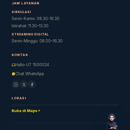
JAM LAYANAN
SIRKULASI
Senin-Kamis: 08.30-16.30
Istirahat: 11.30–13.30
Cara akses e-resources
Apa itu RBV?
Cari Bahan Ajar
Ja
STREAMING DIGITAL
Senin-Minggu: 08.00–16.30
KONTAK
Hallo-UT 1500024
Chat WhatsApp
LOKASI
Buka di Maps