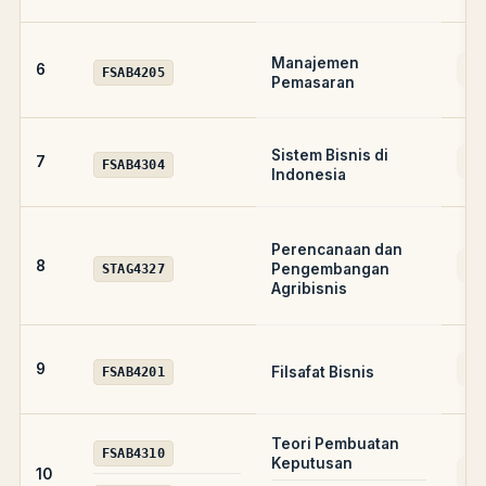
Manajemen
AD
6
FSAB4205
Pemasaran
Sistem Bisnis di
AD
7
FSAB4304
Indonesia
Perencanaan dan
A
8
Pengembangan
STAG4327
Agribisnis
A
9
Filsafat Bisnis
FSAB4201
Teori Pembuatan
FSAB4310
Keputusan
AD
10