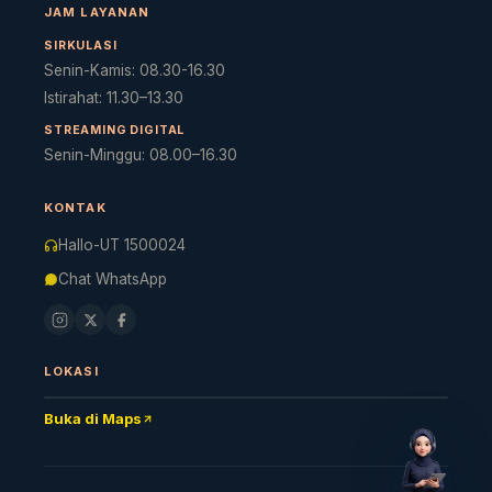
JAM LAYANAN
SIRKULASI
Senin-Kamis: 08.30-16.30
Istirahat: 11.30–13.30
Cara akses e-resources
Apa itu RBV?
Cari Bahan Ajar
Ja
STREAMING DIGITAL
Senin-Minggu: 08.00–16.30
KONTAK
Hallo-UT 1500024
Chat WhatsApp
LOKASI
Buka di Maps