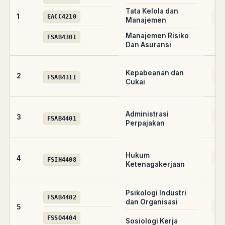
Tata Kelola dan
AD
1
EACC4210
Manajemen
Manajemen Risiko
FSAB4301
Dan Asuransi
Kepabeanan dan
AD
2
FSAB4311
Cukai
Administrasi
AD
3
FSAB4401
Perpajakan
Hukum
AD
4
FSIH4408
Ketenagakerjaan
Psikologi Industri
FSAB4402
dan Organisasi
AD
5
FSSO4404
Sosiologi Kerja