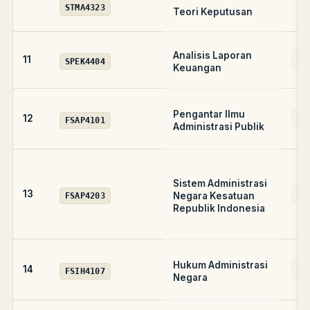
STMA4323
Teori Keputusan
Analisis Laporan
AD
11
SPEK4404
Keuangan
Pengantar Ilmu
A
12
FSAP4101
Administrasi Publik
Sistem Administrasi
A
13
Negara Kesatuan
FSAP4203
Republik Indonesia
Hukum Administrasi
A
14
FSIH4107
Negara