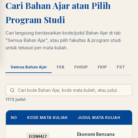
Cari Bahan Ajar atau Pilih
LIB
NARA
Online
A±
LIBRARY NAVIGASI AKSES
Program Studi
REFERENSI AKADEMIK
PUSTAKAWAN DIGITAL UT · LAYANAN INFORMASI
Cari langsung berdasarkan kode/judul Bahan Ajar di tab
AKADEMIK
"Semua Bahan Ajar", atau pilih fakultas & program studi
untuk telusuri per mata kuliah.
Semua Bahan Ajar
FEB
FHISIP
FKIP
FST
S
1172 judul
NO
KODE MATA KULIAH
JUDUL MATA KULIAH
KOD
Ekonomi Bencana
ECON4427