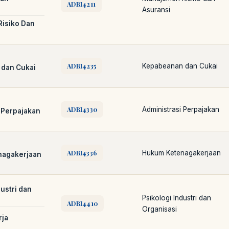
ADBI4211
Asuransi
isiko Dan
ADBI4235
Kepabeanan dan Cukai
dan Cukai
ADBI4330
Administrasi Perpajakan
 Perpajakan
LIB
NARA
Online
A±
LIBRARY NAVIGASI AKSES REFERENSI
AKADEMIK
ADBI4336
Hukum Ketenagakerjaan
nagakerjaan
PUSTAKAWAN DIGITAL UT · LAYANAN INFORMASI AKADEMIK
dustri dan
Psikologi Industri dan
ADBI4410
Organisasi
rja