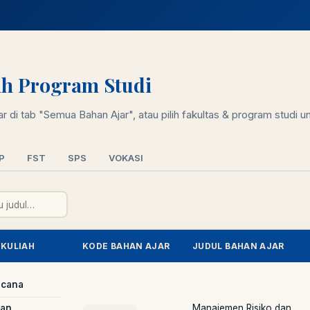
lih Program Studi
 di tab "Semua Bahan Ajar", atau pilih fakultas & program studi unt
P
FST
SPS
VOKASI
 KULIAH
KODE BAHAN AJAR
JUDUL BAHAN AJAR
ncana
dan
Manajemen Risiko dan