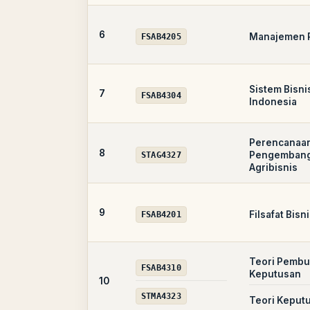
6
Manajemen 
FSAB4205
Sistem Bisnis
7
FSAB4304
Indonesia
Perencanaa
8
Pengemban
STAG4327
Agribisnis
9
Filsafat Bisn
FSAB4201
Teori Pembu
FSAB4310
Keputusan
10
STMA4323
Teori Keput