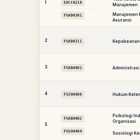
1
EACC4210
Manajemen
Manajemen R
FSAB4301
Asuransi
2
Kepabeanan 
FSAB4311
3
Administrasi
FSAB4401
4
Hukum Kete
FSIH4408
Psikologi In
FSAB4402
Organisasi
5
FSSO4404
Sosiologi Ke