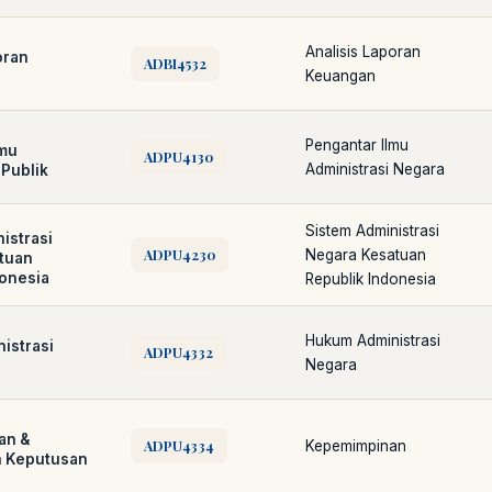
Analisis Laporan
oran
ADBI4532
Keuangan
Pengantar Ilmu
lmu
ADPU4130
Administrasi Negara
 Publik
Sistem Administrasi
istrasi
ADPU4230
Negara Kesatuan
tuan
donesia
Republik Indonesia
Hukum Administrasi
istrasi
ADPU4332
Negara
an &
ADPU4334
Kepemimpinan
 Keputusan