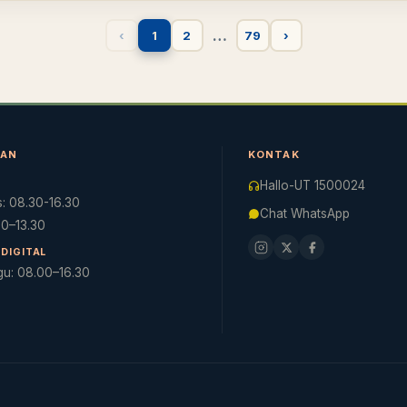
…
‹
1
2
79
›
NAN
KONTAK
Hallo-UT 1500024
: 08.30-16.30
Chat WhatsApp
.30–13.30
DIGITAL
gu: 08.00–16.30