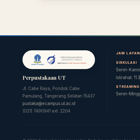
JAM LAYA
SIRKULASI
Senin-Kamis
Perpustakaan UT
Istirahat: 11
STREAMING 
Jl. Cabe Raya, Pondok Cabe
Senin-Ming
Pamulang, Tangerang Selatan 15437
pustaka@ecampus.ut.ac.id
(021) 7490941 ext. 2204