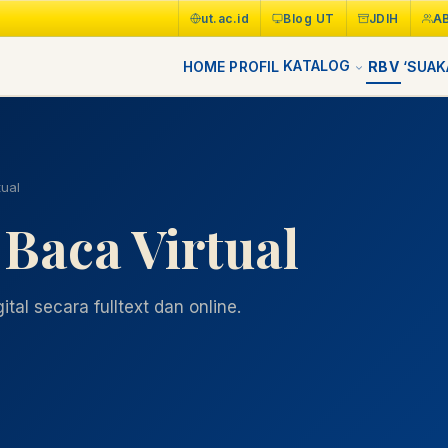
ut.ac.id
Blog UT
JDIH
A
KATALOG
HOME
PROFIL
RBV
‘SUAK
ual
Baca Virtual
tal secara fulltext dan online.