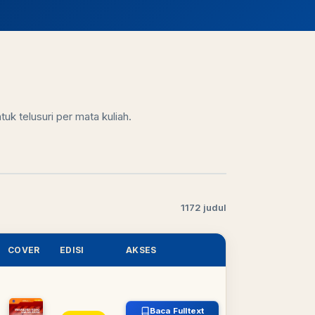
uk telusuri per mata kuliah.
1172 judul
COVER
EDISI
AKSES
Baca Fulltext