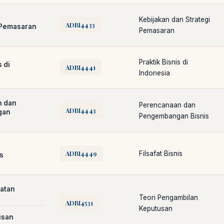
Kebijakan dan Strategi
ADBI4433
Pemasaran
Pemasaran
Praktik Bisnis di
 di
ADBI4441
Indonesia
Cara akses e-resources
Apa itu RBV?
Cari Bahan Ajar
Jam layana
n dan
Perencanaan dan
ADBI4443
gan
Pengembangan Bisnis
ADBI4449
Filsafat Bisnis
is
atan
Teori Pengambilan
ADBI4531
Keputusan
usan