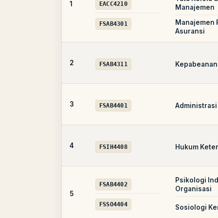
1
EACC4210
Manajemen
Manajemen R
FSAB4301
Asuransi
2
Kepabeanan 
FSAB4311
3
Administrasi
FSAB4401
4
Hukum Kete
FSIH4408
Psikologi In
FSAB4402
Organisasi
5
FSSO4404
Sosiologi Ke