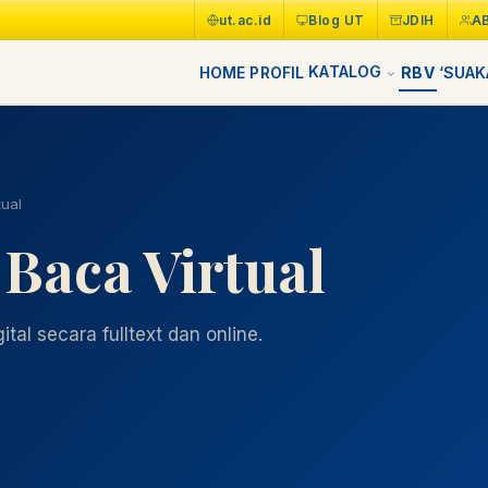
ut.ac.id
Blog UT
JDIH
A
KATALOG
HOME
PROFIL
RBV
‘SUAK
ual
Baca Virtual
tal secara fulltext dan online.