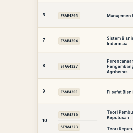
6
Manajemen 
FSAB4205
Sistem Bisnis
7
FSAB4304
Indonesia
Perencanaa
8
Pengemban
STAG4327
Agribisnis
9
Filsafat Bisn
FSAB4201
Teori Pembu
FSAB4310
Keputusan
10
STMA4323
Teori Keput