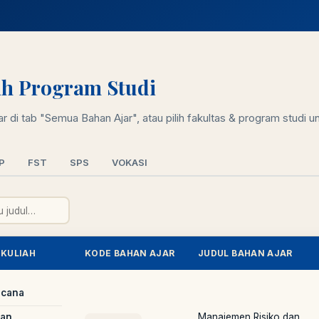
lih Program Studi
 di tab "Semua Bahan Ajar", atau pilih fakultas & program studi unt
P
FST
SPS
VOKASI
 KULIAH
KODE BAHAN AJAR
JUDUL BAHAN AJAR
ncana
dan
Manajemen Risiko dan