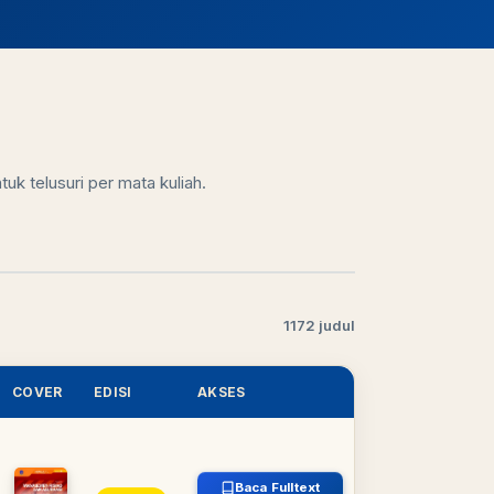
uk telusuri per mata kuliah.
1172 judul
COVER
EDISI
AKSES
Baca Fulltext