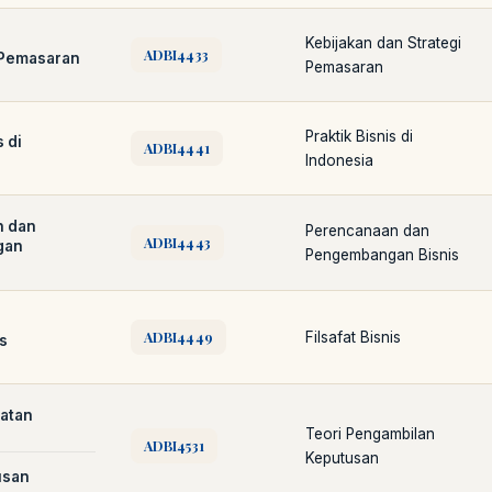
Kebijakan dan Strategi
ADBI4433
Pemasaran
Pemasaran
Praktik Bisnis di
 di
ADBI4441
Indonesia
Cara akses e-resources
Apa itu RBV?
Cari Bahan Ajar
Jam layana
n dan
Perencanaan dan
ADBI4443
gan
Pengembangan Bisnis
ADBI4449
Filsafat Bisnis
is
atan
Teori Pengambilan
ADBI4531
Keputusan
usan