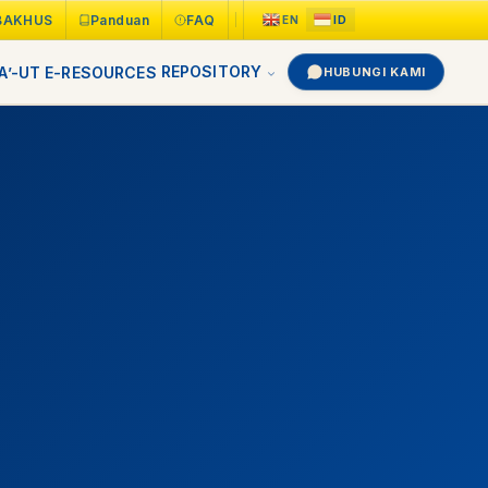
BAKHUS
Panduan
FAQ
REPOSITORY
A’-UT
E-RESOURCES
HUBUNGI KAMI