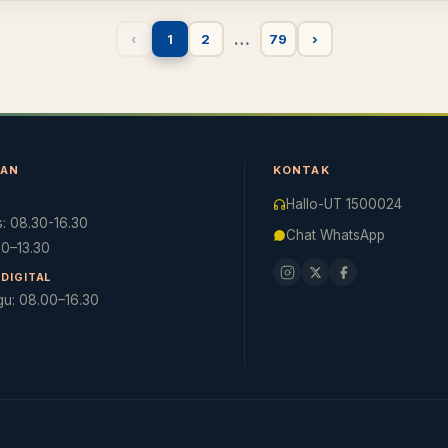
…
‹
1
2
79
›
NAN
KONTAK
Hallo-UT 1500024
: 08.30-16.30
Chat WhatsApp
.30–13.30
DIGITAL
gu: 08.00–16.30