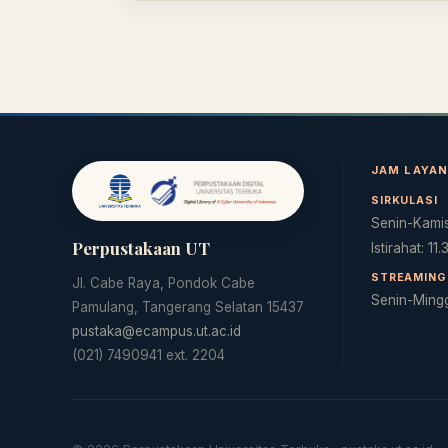
JAM LAYA
SIRKULASI
Senin-Kamis
Perpustakaan UT
Istirahat: 11
STREAMING 
Jl. Cabe Raya, Pondok Cabe
Senin-Ming
Pamulang, Tangerang Selatan 15437
pustaka@ecampus.ut.ac.id
(021) 7490941 ext. 2204