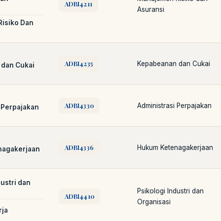
ADBI4211
Asuransi
isiko Dan
ADBI4235
Kepabeanan dan Cukai
dan Cukai
ADBI4330
Administrasi Perpajakan
 Perpajakan
LIB
NARA
Online
A±
LIBRARY NAVIGASI AKSES REFERENSI AKADEMIK
ADBI4336
Hukum Ketenagakerjaan
nagakerjaan
dustri dan
Psikologi Industri dan
ADBI4410
Organisasi
rja