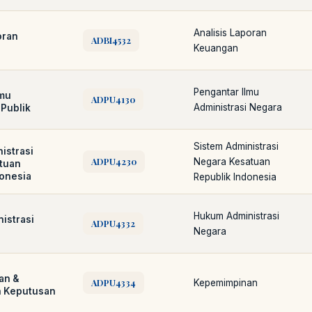
Analisis Laporan
oran
ADBI4532
Keuangan
Pengantar Ilmu
lmu
ADPU4130
Administrasi Negara
 Publik
Sistem Administrasi
istrasi
ADPU4230
Negara Kesatuan
tuan
donesia
Republik Indonesia
Hukum Administrasi
istrasi
ADPU4332
Negara
an &
ADPU4334
Kepemimpinan
 Keputusan