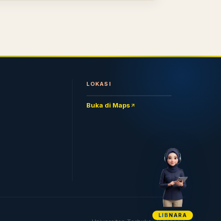
LOKASI
Buka di Maps
LIB
NARA