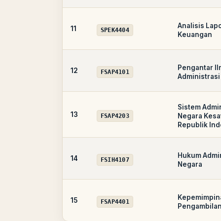
Analisis Lap
11
SPEK4404
Keuangan
Pengantar I
12
FSAP4101
Administrasi
Sistem Admin
13
Negara Kesa
FSAP4203
Republik In
Hukum Admin
14
FSIH4107
Negara
Kepemimpin
15
FSAP4401
Pengambilan