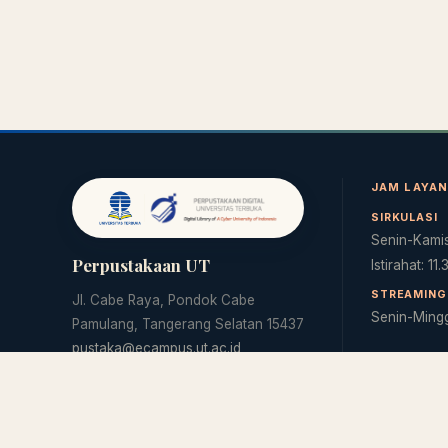
JAM LAYA
SIRKULASI
Senin-Kamis
Perpustakaan UT
Istirahat: 11
STREAMING 
Jl. Cabe Raya, Pondok Cabe
Senin-Ming
Pamulang, Tangerang Selatan 15437
pustaka@ecampus.ut.ac.id
(021) 7490941 ext. 2204