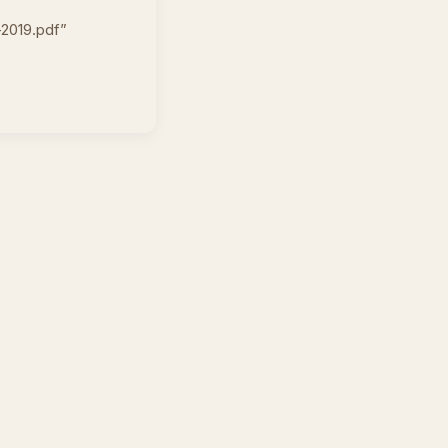
-2019.pdf”
n