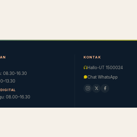
NAN
KONTAK
Hallo-UT 1500024
: 08.30-16.30
Chat WhatsApp
.30–13.30
DIGITAL
gu: 08.00–16.30