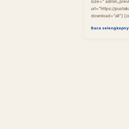
size=” admin_pre
url=”https://pusta
download=”all”] [/
Baca selengkapny