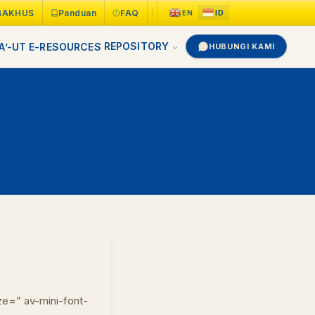
BAKHUS
Panduan
FAQ
REPOSITORY
A’-UT
E-RESOURCES
HUBUNGI KAMI
ze=” av-mini-font-