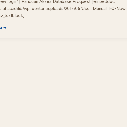
view_bg=”] Panduan Akses Database Proquest [embeddoc
ka.ut.ac.id/lib/wp-content/uploads/2017/05/User-Manual-PQ-New
PUSTAKAWAN DIGITAL UT · LAYANAN INFORMASI AKADEMIK
av_textblock]
a →
Cara akses e-resources
Apa itu RBV?
Cari Bahan Ajar
Jam layana