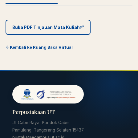
Buka PDF Tinjauan Mata Kuliah
Kembali ke Ruang Baca Virtual
Perpustakaan UT
Jl. Cabe Raya, Pondok Cabe
Pamulang, Tangerang Selatan 15437
pustaka@ecampus.ut.ac.id