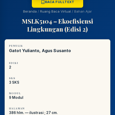
BACA FULLTEXT
REFERENSI AKADEMIK
Beranda
/
Ruang Baca Virtual
/
Bahan Ajar
PUSTAKAWAN DIGITAL UT · LAYANAN INFORMASI
MSLK5104 – Ekoefisiensi
AKADEMIK
Lingkungan (Edisi 2)
PENULIS
Gatot Yulianto, Agus Susanto
EDISI
2
SKS
3 SKS
MODUL
9 Modul
HALAMAN
386 hlm. — ilustrasi ; 27 cm.