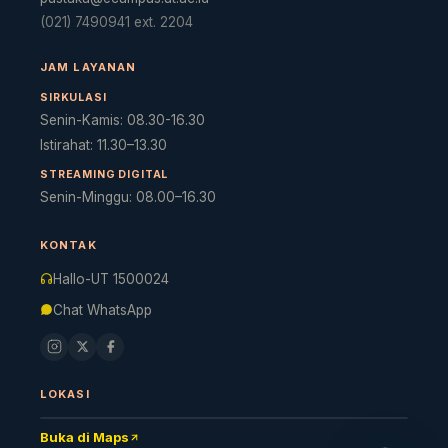
(021) 7490941 ext. 2204
JAM LAYANAN
SIRKULASI
Senin-Kamis: 08.30-16.30
Istirahat: 11.30–13.30
STREAMING DIGITAL
Senin-Minggu: 08.00–16.30
Cara akses e-resources
Apa itu RBV?
Cari Bahan Ajar
Ja
KONTAK
Hallo-UT 1500024
Chat WhatsApp
LOKASI
Buka di Maps