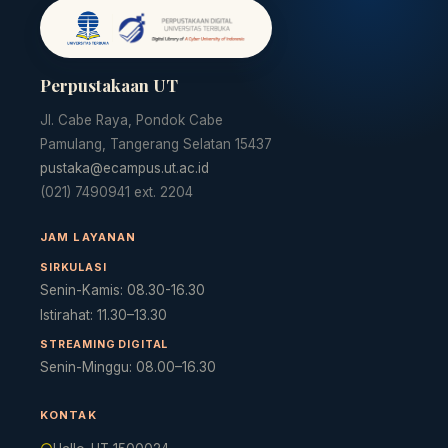
Perpustakaan UT
Jl. Cabe Raya, Pondok Cabe
Pamulang, Tangerang Selatan 15437
pustaka@ecampus.ut.ac.id
(021) 7490941 ext. 2204
JAM LAYANAN
SIRKULASI
Senin-Kamis: 08.30-16.30
Istirahat: 11.30–13.30
STREAMING DIGITAL
Senin-Minggu: 08.00–16.30
KONTAK
Cara akses e-resources
Apa itu RBV?
Cari Bahan Ajar
Ja