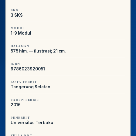
SKS
3 SKS
MODUL
1-9 Modul
HALAMAN
575 hlm. — ilustrasi; 21 cm.
ISBN
9786023920051
KOTA TERBIT
Tangerang Selatan
TAHUN TERBIT
2016
PENERBIT
Universitas Terbuka
KELAS DDC