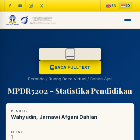
BACA FULLTEXT
Beranda
/
Ruang Baca Virtual
/
Bahan Ajar
MPDR5202 – Statistika Pendidikan
LIB
NARA
PENULIS
Online
A±
Wahyudin, Jarnawi Afgani Dahlan
LIBRARY NAVIGASI AKSES
REFERENSI AKADEMIK
EDISI
1