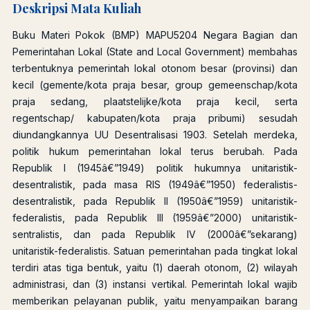
Deskripsi Mata Kuliah
Buku Materi Pokok (BMP) MAPU5204 Negara Bagian dan
Pemerintahan Lokal (State and Local Government) membahas
terbentuknya pemerintah lokal otonom besar (provinsi) dan
kecil (gemente/kota praja besar, group gemeenschap/kota
praja sedang, plaatstelijke/kota praja kecil, serta
regentschap/ kabupaten/kota praja pribumi) sesudah
diundangkannya UU Desentralisasi 1903. Setelah merdeka,
politik hukum pemerintahan lokal terus berubah. Pada
Republik I (1945â€”1949) politik hukumnya unitaristik-
desentralistik, pada masa RIS (1949â€”1950) federalistis-
desentralistik, pada Republik II (1950â€”1959) unitaristik-
federalistis, pada Republik III (1959â€”2000) unitaristik-
sentralistis, dan pada Republik IV (2000â€”sekarang)
unitaristik-federalistis. Satuan pemerintahan pada tingkat lokal
terdiri atas tiga bentuk, yaitu (1) daerah otonom, (2) wilayah
administrasi, dan (3) instansi vertikal. Pemerintah lokal wajib
memberikan pelayanan publik, yaitu menyampaikan barang