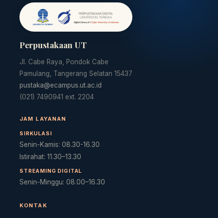
Perpustakaan UT
Jl. Cabe Raya, Pondok Cabe
Pamulang, Tangerang Selatan 15437
pustaka@ecampus.ut.ac.id
(021) 7490941 ext. 2204
JAM LAYANAN
SIRKULASI
Senin-Kamis: 08.30-16.30
Istirahat: 11.30–13.30
STREAMING DIGITAL
Cara akses e-resources
Apa itu RBV?
Cari Bahan Ajar
Ja
Senin-Minggu: 08.00–16.30
KONTAK