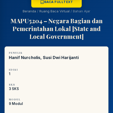
BACA FULLTEXT
Online
A±
LIBRARY NAVIGASI AKSES
REFERENSI AKADEMIK
Beranda
/
Ruang Baca Virtual
/
Bahan Ajar
MAPU5204 – Negara Bagian dan
PUSTAKAWAN DIGITAL UT · LAYANAN INFORMASI
AKADEMIK
Pemerintahan Lokal [State and
Local Government]
PENULIS
Hanif Nurcholis, Susi Dwi Harijanti
EDISI
1
SKS
3 SKS
MODUL
9 Modul