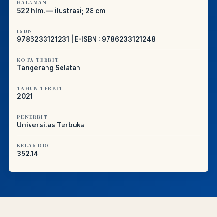
HALAMAN
522 hlm. — ilustrasi; 28 cm
ISBN
9786233121231 | E-ISBN : 9786233121248
KOTA TERBIT
Tangerang Selatan
TAHUN TERBIT
2021
PENERBIT
Universitas Terbuka
KELAS DDC
352.14