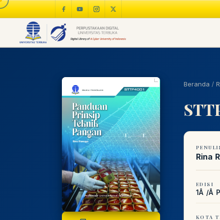
Beranda
/
R
STTP
PENULI
Rina 
EDISI
1Â /Â
KOTA T