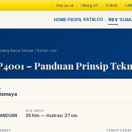
ut.ac.id
Blog UT
JDIH
A
KATALOG
HOME
PROFIL
RBV
‘SUAK
uang Baca Virtual
/
Bahan Ajar
4001 – Panduan Prinsip Tek
S
Rismaya
HALAMAN
 PANDUAN
26 hlm. — ilustrasi ;27 cm.
ERBIT
TAHUN TERBI