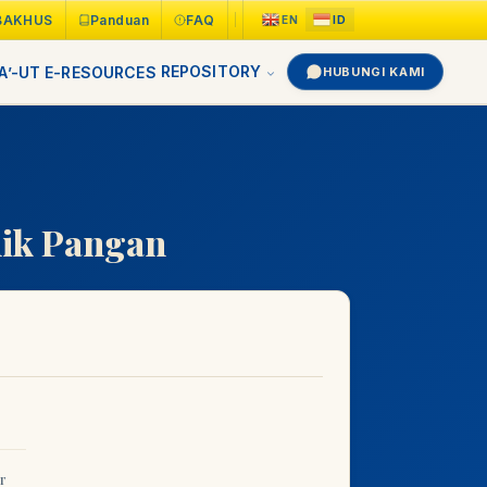
BAKHUS
Panduan
FAQ
REPOSITORY
A’-UT
E-RESOURCES
HUBUNGI KAMI
nik Pangan
T