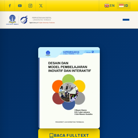
LIB
NARA
Online
A±
BACA FULLTEXT
LIBRARY NAVIGASI AKSES