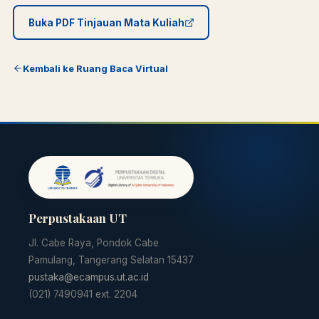
Buka PDF Tinjauan Mata Kuliah
Kembali ke Ruang Baca Virtual
Perpustakaan UT
Jl. Cabe Raya, Pondok Cabe
Pamulang, Tangerang Selatan 15437
pustaka@ecampus.ut.ac.id
(021) 7490941 ext. 2204