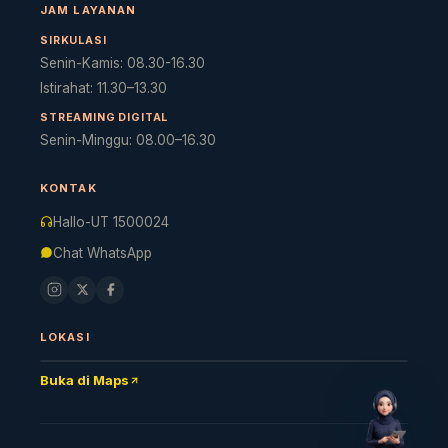
JAM LAYANAN
SIRKULASI
Senin-Kamis: 08.30-16.30
Istirahat: 11.30–13.30
STREAMING DIGITAL
Senin-Minggu: 08.00–16.30
Cara akses e-resources
Apa itu RBV?
Cari Bahan Ajar
Ja
KONTAK
Hallo-UT 1500024
Chat WhatsApp
LOKASI
Buka di Maps