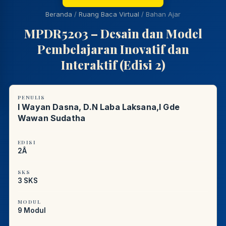
REFERENSI AKADEMIK
Beranda
/
Ruang Baca Virtual
/
Bahan Ajar
PUSTAKAWAN DIGITAL UT · LAYANAN INFORMASI
MPDR5203 – Desain dan Model
AKADEMIK
Pembelajaran Inovatif dan
Interaktif (Edisi 2)
PENULIS
I Wayan Dasna, D.N Laba Laksana,I Gde
Wawan Sudatha
EDISI
2Â
SKS
3 SKS
MODUL
9 Modul