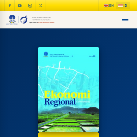
LIB
NARA
Online
A±
LIBRARY NAVIGASI AKSES
REFERENSI AKADEMIK