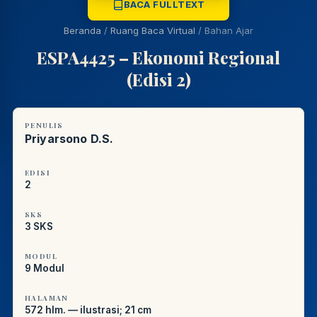
BACA FULLTEXT
PUSTAKAWAN DIGITAL UT · LAYANAN INFORMASI
Beranda
/
Ruang Baca Virtual
/
Bahan Ajar
AKADEMIK
ESPA4425 – Ekonomi Regional
(Edisi 2)
PENULIS
Priyarsono D.S.
EDISI
2
SKS
3 SKS
MODUL
9 Modul
HALAMAN
572 hlm. — ilustrasi; 21 cm