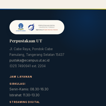
Perpustakaan UT
Jl. Cabe Raya, Pondok Cabe
Pamulang, Tangerang Selatan 15437
pustaka@ecampus.ut.ac.id
(021) 7490941 ext. 2204
JAM LAYANAN
SIRKULASI
Senin-Kamis: 08.30-16.30
Istirahat: 11.30–13.30
STREAMING DIGITAL