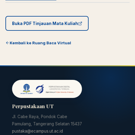
Buka PDF Tinjauan Mata Kuliah
Kembali ke Ruang Baca Virtual
Perpustakaan UT
Jl. Cabe Raya, Pondok Cabe
Pamulang, Tangerang Selatan 15437
pustaka@ecampus.ut.ac.id