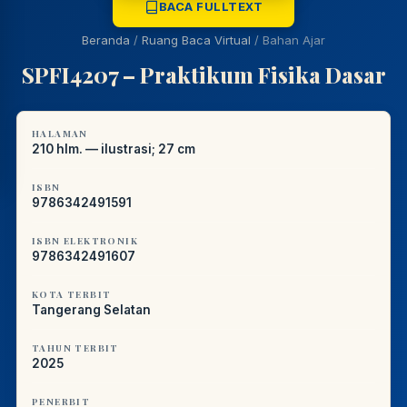
BACA FULLTEXT
REFERENSI AKADEMIK
Beranda
/
Ruang Baca Virtual
/
Bahan Ajar
PUSTAKAWAN DIGITAL UT · LAYANAN INFORMASI
SPFI4207 – Praktikum Fisika Dasar
AKADEMIK
HALAMAN
210 hlm. — ilustrasi; 27 cm
ISBN
9786342491591
ISBN ELEKTRONIK
9786342491607
KOTA TERBIT
Tangerang Selatan
TAHUN TERBIT
2025
PENERBIT