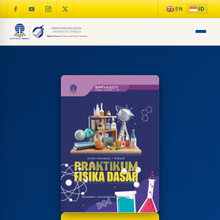
LIB
NARA
Online
A±
LIBRARY NAVIGASI AKSES