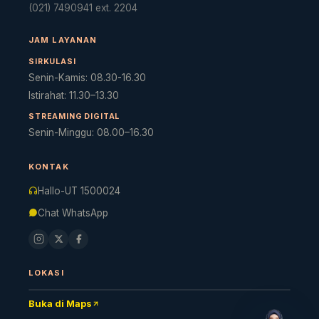
(021) 7490941 ext. 2204
JAM LAYANAN
SIRKULASI
Senin-Kamis: 08.30-16.30
Istirahat: 11.30–13.30
STREAMING DIGITAL
Senin-Minggu: 08.00–16.30
Cara akses e-resources
Apa itu RBV?
Cari Bahan Ajar
Ja
KONTAK
Hallo-UT 1500024
Chat WhatsApp
LOKASI
Buka di Maps