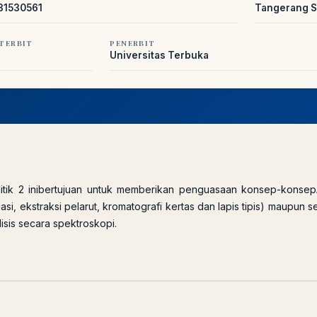
31530561
Tangerang S
LIB
NARA
Online
A±
LIBRARY NAVIGASI AKSES REFERENSI
TERBIT
PENERBIT
AKADEMIK
Universitas Terbuka
PUSTAKAWAN DIGITAL UT · LAYANAN INFORMASI AKADEMIK
itik 2 inibertujuan untuk memberikan penguasaan konsep-konsep
tilasi, ekstraksi pelarut, kromatografi kertas dan lapis tipis) maupu
alisis secara spektroskopi.
Cara akses e-resources
Apa itu RBV?
Cari Bahan Ajar
Jam layana