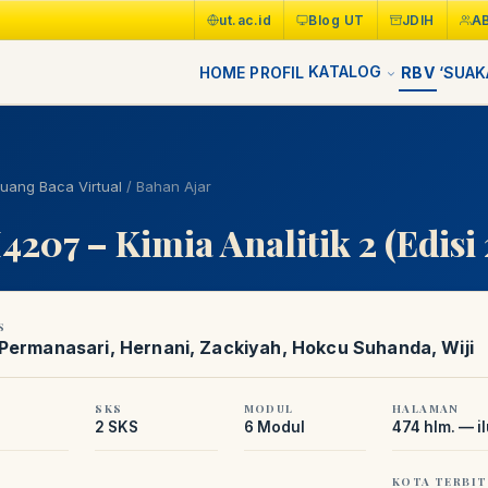
ut.ac.id
Blog UT
JDIH
A
KATALOG
HOME
PROFIL
RBV
‘SUAK
uang Baca Virtual
/
Bahan Ajar
207 – Kimia Analitik 2 (Edisi 
S
Permanasari, Hernani, Zackiyah, Hokcu Suhanda, Wiji
SKS
MODUL
HALAMAN
2 SKS
6 Modul
474 hlm. — il
KOTA TERBIT