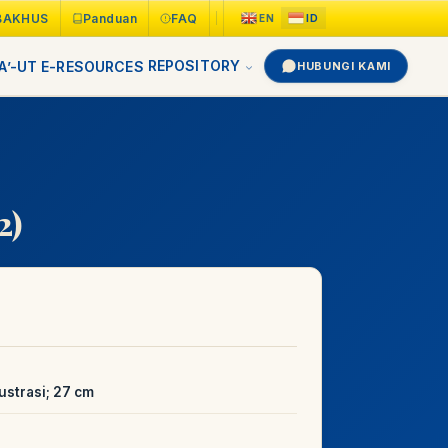
BAKHUS
Panduan
FAQ
REPOSITORY
A’-UT
E-RESOURCES
HUBUNGI KAMI
2)
ustrasi; 27 cm