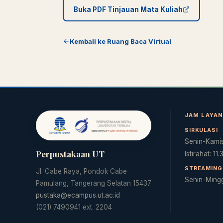
Buka PDF Tinjauan Mata Kuliah
Kembali ke Ruang Baca Virtual
JAM LAYA
SIRKULASI
Senin-Kamis
Perpustakaan UT
Istirahat: 11
STREAMING 
Jl. Cabe Raya, Pondok Cabe
Senin-Ming
Pamulang, Tangerang Selatan 15437
pustaka@ecampus.ut.ac.id
(021) 7490941 ext. 2204