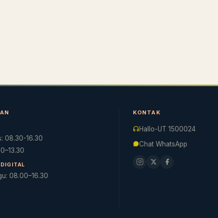
NAN
KONTAK
Hallo-UT 1500024
: 08.30-16.30
Chat WhatsApp
.30–13.30
DIGITAL
gu: 08.00–16.30