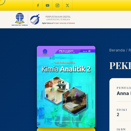
Beranda
/
R
PEKI4
PENULI
Anna 
EDISI
2
ISBN