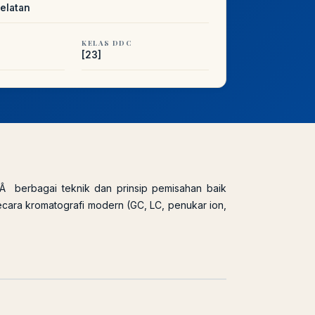
elatan
KELAS DDC
[23]
Â berbagai teknik dan prinsip pemisahan baik
n secara kromatografi modern (GC, LC, penukar ion,
n