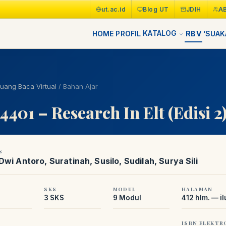
ut.ac.id
Blog UT
JDIH
A
KATALOG
HOME
PROFIL
RBV
‘SUAK
uang Baca Virtual
/
Bahan Ajar
401 – Research In Elt (Edisi 2
S
wi Antoro, Suratinah, Susilo, Sudilah, Surya Sili
SKS
MODUL
HALAMAN
3 SKS
9 Modul
412 hlm. — il
ISBN ELEKTR