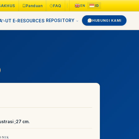
BAKHUS
Panduan
FAQ
REPOSITORY
A’-UT
E-RESOURCES
HUBUNGI KAMI
)
ustrasi ;27 cm.
ONIK