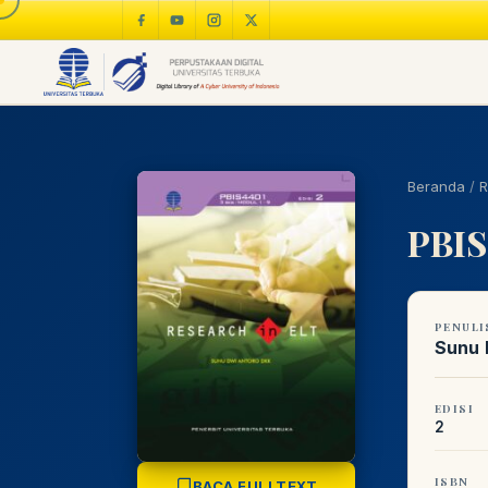
Beranda
/
R
PBIS4
PENULI
Sunu D
EDISI
2
ISBN
BACA FULLTEXT