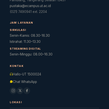
pustaka@ecampus.ut.ac.id
(021) 7490941 ext. 2204
JAM LAYANAN
SIRKULASI
Senin-Kamis: 08.30-16.30
Istirahat: 11.30–13.30
STREAMING DIGITAL
Senin-Minggu: 08.00–16.30
Cara akses e-resources
Apa itu RBV?
Cari Bahan Ajar
Ja
KONTAK
Hallo-UT 1500024
Chat WhatsApp
LOKASI