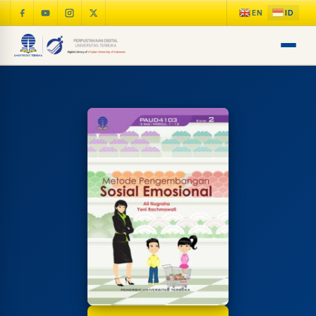
LIB
NARA
Online
A±