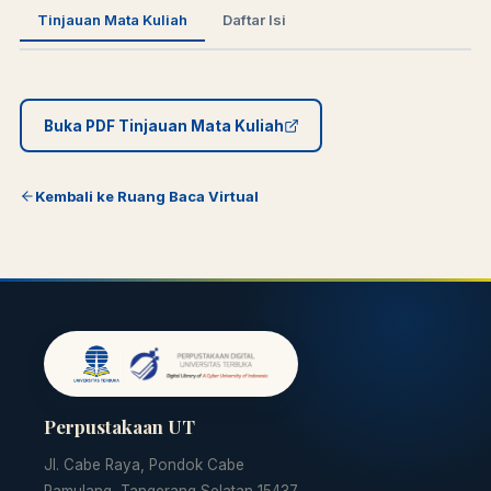
Tinjauan Mata Kuliah
Daftar Isi
Buka PDF Tinjauan Mata Kuliah
Kembali ke Ruang Baca Virtual
Perpustakaan UT
Jl. Cabe Raya, Pondok Cabe
Pamulang, Tangerang Selatan 15437