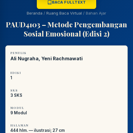
LIBRARY NAVIGASI AKSES
BACA FULLTEXT
REFERENSI AKADEMIK
Beranda
/
Ruang Baca Virtual
/
Bahan Ajar
PUSTAKAWAN DIGITAL UT · LAYANAN INFORMASI
PAUD4103 – Metode Pengembangan
AKADEMIK
Sosial Emosional (Edisi 2)
PENULIS
Ali Nugraha, Yeni Rachmawati
EDISI
1
SKS
3 SKS
MODUL
9 Modul
HALAMAN
444 hlm. — ilustrasi; 27 cm