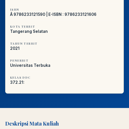
ISBN
Â 9786233121590 | E-ISBN : 9786233121606
KOTA TERBIT
Tangerang Selatan
TAHUN TERBIT
2021
PENERBIT
Universitas Terbuka
KELAS DDC
372.21:
Deskripsi Mata Kuliah