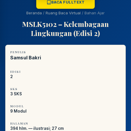
LIB
NARA
BACA FULLTEXT
Online
A±
LIBRARY NAVIGASI AKSES
REFERENSI AKADEMIK
Beranda
/
Ruang Baca Virtual
/
Bahan Ajar
MSLK5102 – Kelembagaan
PUSTAKAWAN DIGITAL UT · LAYANAN INFORMASI
Lingkungan (Edisi 2)
AKADEMIK
PENULIS
Samsul Bakri
EDISI
2
SKS
3 SKS
MODUL
9 Modul
HALAMAN
394 hlm. — ilustrasi; 27 cm