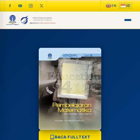
LIB
NARA
Online
A±
LIBRARY NAVIGASI AKSES
BACA FULLTEXT
REFERENSI AKADEMIK