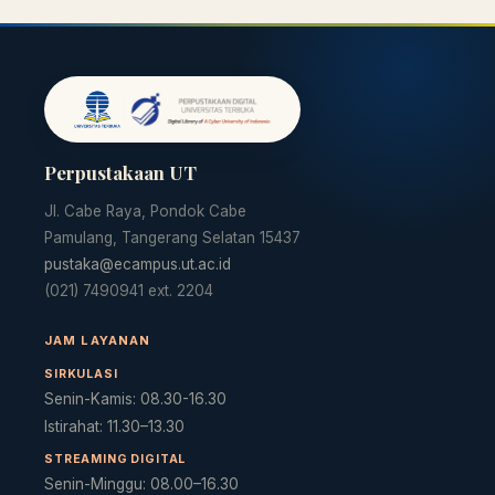
Perpustakaan UT
Jl. Cabe Raya, Pondok Cabe
Pamulang, Tangerang Selatan 15437
pustaka@ecampus.ut.ac.id
(021) 7490941 ext. 2204
JAM LAYANAN
SIRKULASI
Senin-Kamis: 08.30-16.30
Istirahat: 11.30–13.30
STREAMING DIGITAL
Senin-Minggu: 08.00–16.30