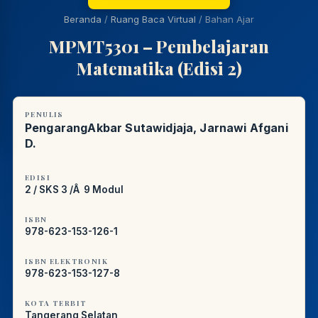
Beranda
/
Ruang Baca Virtual
/
Bahan Ajar
PUSTAKAWAN DIGITAL UT · LAYANAN INFORMASI
MPMT5301 – Pembelajaran
AKADEMIK
Matematika (Edisi 2)
PENULIS
PengarangAkbar Sutawidjaja, Jarnawi Afgani
D.
EDISI
2 / SKS 3 /Â 9 Modul
ISBN
978-623-153-126-1
ISBN ELEKTRONIK
978-623-153-127-8
KOTA TERBIT
Tangerang Selatan