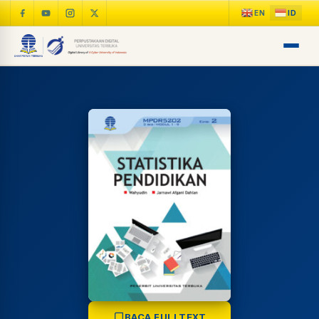
LIB
NARA
Online
A±
BACA FULLTEXT