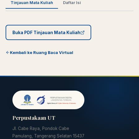
Tinjauan Mata Kuliah
Daftar Isi
Buka PDF Tinjauan Mata Kuliah
Kembali ke Ruang Baca Virtual
Perpustakaan UT
Jl. Cabe Raya, Pondok Cabe
Pamulang, Tangerang Selatan 15437