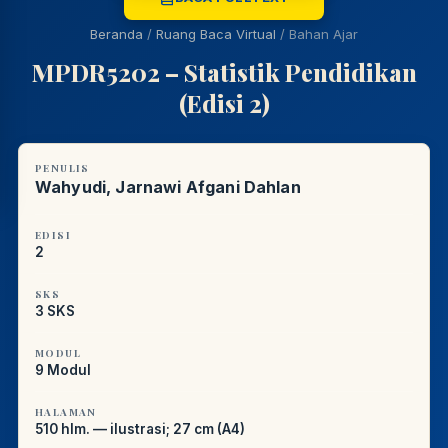
LIBRARY NAVIGASI AKSES
REFERENSI AKADEMIK
Beranda
/
Ruang Baca Virtual
/
Bahan Ajar
PUSTAKAWAN DIGITAL UT · LAYANAN INFORMASI
MPDR5202 – Statistik Pendidikan
AKADEMIK
(Edisi 2)
PENULIS
Wahyudi, Jarnawi Afgani Dahlan
EDISI
2
SKS
3 SKS
MODUL
9 Modul
HALAMAN
510 hlm. — ilustrasi; 27 cm (A4)