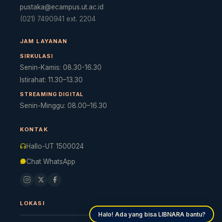
pustaka@ecampus.ut.ac.id
(021) 7490941 ext. 2204
JAM LAYANAN
SIRKULASI
Senin-Kamis: 08.30-16.30
Istirahat: 11.30–13.30
STREAMING DIGITAL
Senin-Minggu: 08.00–16.30
Cara akses e-resources
Apa itu RBV?
Cari Bahan Ajar
Ja
KONTAK
Hallo-UT 1500024
Chat WhatsApp
LOKASI
Halo! Ada yang bisa LIBNARA bantu?