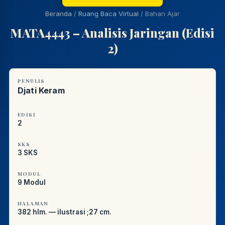
Beranda
/
Ruang Baca Virtual
/
Bahan Ajar
PUSTAKAWAN DIGITAL UT · LAYANAN INFORMASI
MATA4443 – Analisis Jaringan (Edisi
AKADEMIK
2)
PENULIS
Djati Keram
EDISI
2
SKS
3 SKS
MODUL
9 Modul
HALAMAN
382 hlm. — ilustrasi ;27 cm.