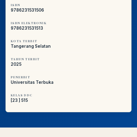
ISBN
9786231531506
ISBN ELEKTRONIK
9786231531513
KOTA TERBIT
Tangerang Selatan
TAHUN TERBIT
2025
PENERBIT
Universitas Terbuka
KELAS DDC
[23 ] 515