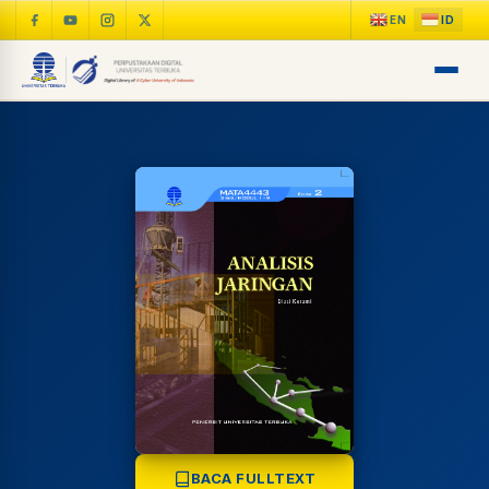
LIB
NARA
Online
A±
LIBRARY NAVIGASI AKSES
BACA FULLTEXT
REFERENSI AKADEMIK