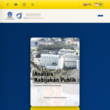
LIB
NARA
Online
A±
LIBRARY NAVIGASI AKSES