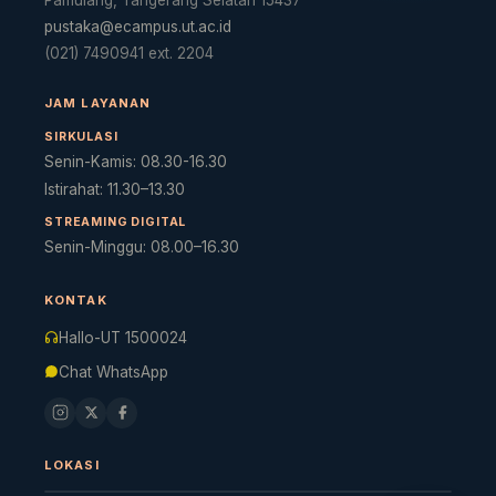
pustaka@ecampus.ut.ac.id
(021) 7490941 ext. 2204
JAM LAYANAN
SIRKULASI
Senin-Kamis: 08.30-16.30
Istirahat: 11.30–13.30
STREAMING DIGITAL
Senin-Minggu: 08.00–16.30
Cara akses e-resources
Apa itu RBV?
Cari Bahan Ajar
Ja
KONTAK
Hallo-UT 1500024
Chat WhatsApp
LOKASI