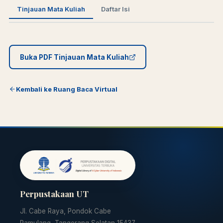
Tinjauan Mata Kuliah
Daftar Isi
Buka PDF Tinjauan Mata Kuliah
Kembali ke Ruang Baca Virtual
Perpustakaan UT
Jl. Cabe Raya, Pondok Cabe
Pamulang, Tangerang Selatan 15437