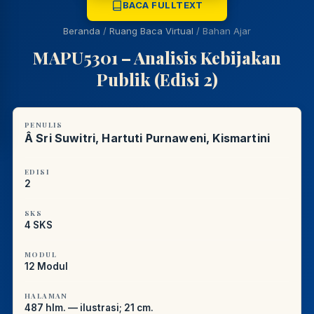
BACA FULLTEXT
REFERENSI AKADEMIK
Beranda
/
Ruang Baca Virtual
/
Bahan Ajar
MAPU5301 – Analisis Kebijakan
Publik (Edisi 2)
PENULIS
Â Sri Suwitri, Hartuti Purnaweni, Kismartini
EDISI
2
SKS
4 SKS
MODUL
12 Modul
HALAMAN
487 hlm. — ilustrasi; 21 cm.