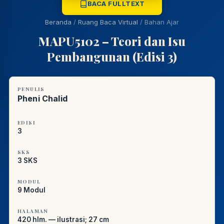
REFERENSI AKADEMIK
BACA FULLTEXT
Beranda
/
Ruang Baca Virtual
/
Bahan Ajar
MAPU5102 – Teori dan Isu
Pembangunan (Edisi 3)
PENULIS
Pheni Chalid
EDISI
3
SKS
3 SKS
MODUL
9 Modul
HALAMAN
420 hlm. — ilustrasi; 27 cm