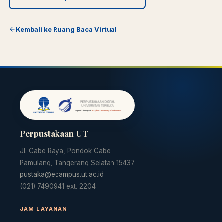
Kembali ke Ruang Baca Virtual
Perpustakaan UT
Jl. Cabe Raya, Pondok Cabe
Pamulang, Tangerang Selatan 15437
pustaka@ecampus.ut.ac.id
(021) 7490941 ext. 2204
JAM LAYANAN