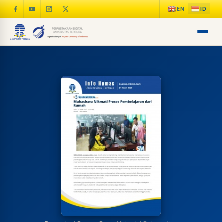
LIB
NARA
Online
A±
LIBRARY NAVIGASI AKSES
REFERENSI AKADEMIK