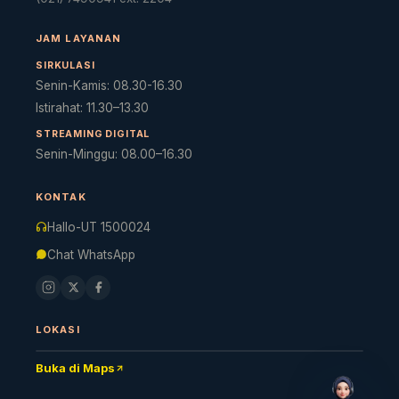
JAM LAYANAN
SIRKULASI
Senin-Kamis: 08.30-16.30
Istirahat: 11.30–13.30
STREAMING DIGITAL
Senin-Minggu: 08.00–16.30
KONTAK
Cara akses e-resources
Apa itu RBV?
Cari Bahan Ajar
Ja
Hallo-UT 1500024
Chat WhatsApp
LOKASI
Buka di Maps