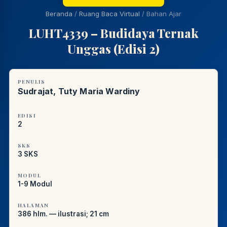
PUSTAKAWAN DIGITAL UT · LAYANAN INFORMASI
Beranda
/
Ruang Baca Virtual
/
Bahan Ajar
AKADEMIK
LUHT4339 – Budidaya Ternak
Unggas (Edisi 2)
PENULIS
Sudrajat, Tuty Maria Wardiny
EDISI
2
SKS
3 SKS
MODUL
1-9 Modul
HALAMAN
386 hlm. — ilustrasi; 21 cm