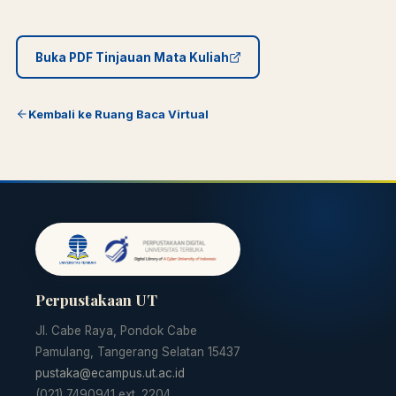
Buka PDF Tinjauan Mata Kuliah
Kembali ke Ruang Baca Virtual
Perpustakaan UT
Jl. Cabe Raya, Pondok Cabe
Pamulang, Tangerang Selatan 15437
pustaka@ecampus.ut.ac.id
(021) 7490941 ext. 2204