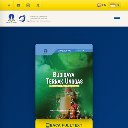
LIB
NARA
Online
A±
LIBRARY NAVIGASI AKSES
REFERENSI AKADEMIK
BACA FULLTEXT