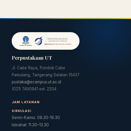
Perpustakaan UT
Jl. Cabe Raya, Pondok Cabe
Pamulang, Tangerang Selatan 15437
pustaka@ecampus.ut.ac.id
(021) 7490941 ext. 2204
JAM LAYANAN
SIRKULASI
Senin-Kamis: 08.30-16.30
Istirahat: 11.30–13.30