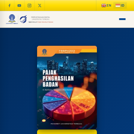
LIB
NARA
Online
A±
LIBRARY NAVIGASI AKSES
REFERENSI AKADEMIK