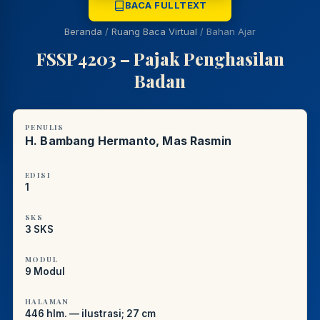
BACA FULLTEXT
Beranda
/
Ruang Baca Virtual
/
Bahan Ajar
PUSTAKAWAN DIGITAL UT · LAYANAN INFORMASI
AKADEMIK
FSSP4203 – Pajak Penghasilan
Badan
PENULIS
H. Bambang Hermanto, Mas Rasmin
EDISI
1
SKS
3 SKS
MODUL
9 Modul
HALAMAN
446 hlm. — ilustrasi; 27 cm