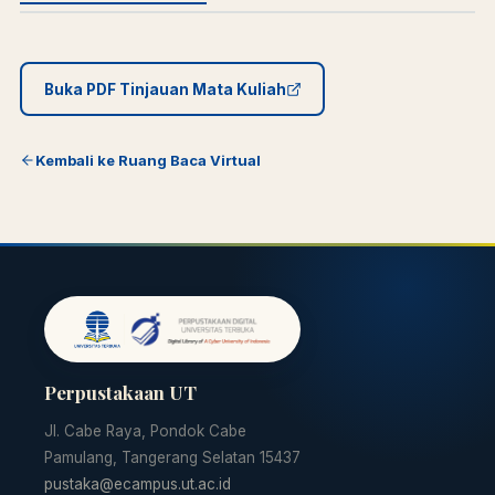
Buka PDF Tinjauan Mata Kuliah
Kembali ke Ruang Baca Virtual
Perpustakaan UT
Jl. Cabe Raya, Pondok Cabe
Pamulang, Tangerang Selatan 15437
pustaka@ecampus.ut.ac.id