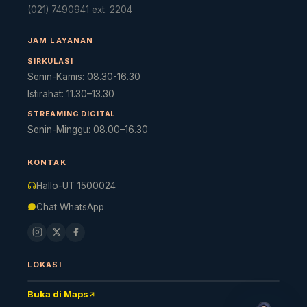
(021) 7490941 ext. 2204
JAM LAYANAN
SIRKULASI
Senin-Kamis: 08.30-16.30
Istirahat: 11.30–13.30
STREAMING DIGITAL
Senin-Minggu: 08.00–16.30
KONTAK
Cara akses e-resources
Apa itu RBV?
Cari Bahan Ajar
Ja
Hallo-UT 1500024
Chat WhatsApp
LOKASI
Buka di Maps