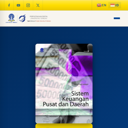
LIB
NARA
Online
A±
LIBRARY NAVIGASI AKSES
REFERENSI AKADEMIK