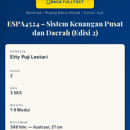
BACA FULLTEXT
PUSTAKAWAN DIGITAL UT · LAYANAN INFORMASI
AKADEMIK
Beranda
/
Ruang Baca Virtual
/
Bahan Ajar
ESPA4524 – Sistem Keuangan Pusat
dan Daerah (Edisi 2)
PENULIS
Etty Puji Lestari
EDISI
2
SKS
3 SKS
MODUL
1-9 Modul
HALAMAN
349 hlm. — ilustrasi; 21 cm