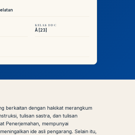
elatan
KELAS DDC
Â [23]
 berkaitan dengan hakikat merangkum
uksi, tulisan sastra, dan tulisan
inat Penerjemahan, mempunyai
ningalkan ide asli pengarang. Selain itu,