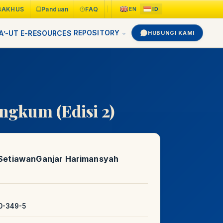
BAKHUS
Panduan
FAQ
REPOSITORY
A’-UT
E-RESOURCES
HUBUNGI KAMI
ngkum (Edisi 2)
 SetiawanGanjar Harimansyah
0-349-5