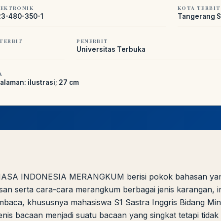
LEKTRONIK
KOTA TERBIT
3-480-350-1
Tangerang S
TERBIT
PENERBIT
Universitas Terbuka
LIB
NARA
Online
A±
LIBRARY NAVIGASI AKSES REFERENSI
A
AKADEMIK
laman: ilustrasi; 27 cm
PUSTAKAWAN DIGITAL UT · LAYANAN INFORMASI AKADEMIK
HASA INDONESIA MERANGKUM berisi pokok bahasan yang
 serta cara-cara merangkum berbagai jenis karangan, instr
embaca, khususnya mahasiswa S1 Sastra Inggris Bidang M
 bacaan menjadi suatu bacaan yang singkat tetapi tidak me