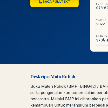
BACA FULLTEXT
ISBN E
978-62
TAHUN 
2022
LAINNY
370Â Ha
Deskripsi Mata Kuliah
Buku Materi Pokok (BMP) BING4213 BA
serta pengenalan komponen dalam penulisan
nonsastra. Melalui BMP ini diharapkan p
kemampuan untuk merangkum berbagai jenis