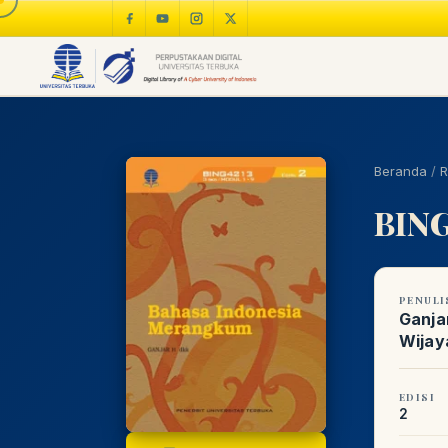
Beranda
/
R
BING
PENULI
Ganja
Wijay
EDISI
2