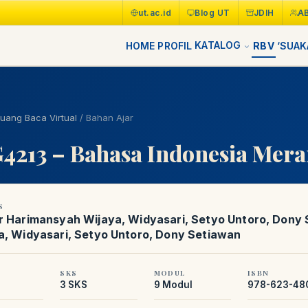
ut.ac.id
Blog UT
JDIH
A
KATALOG
HOME
PROFIL
RBV
‘SUAK
uang Baca Virtual
/
Bahan Ajar
4213 – Bahasa Indonesia Mera
S
r Harimansyah Wijaya, Widyasari, Setyo Untoro, Dony
a, Widyasari, Setyo Untoro, Dony Setiawan
SKS
MODUL
ISBN
3 SKS
9 Modul
978-623-48