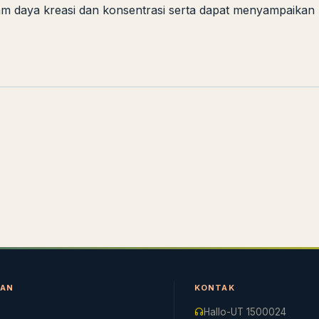
am daya kreasi dan konsentrasi serta dapat menyampaika
Cara akses e-resources
Apa itu RBV?
Cari Bahan Ajar
Jam layana
NAN
KONTAK
Hallo-UT 1500024