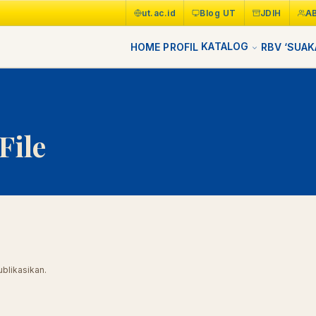
ut.ac.id
Blog UT
JDIH
A
KATALOG
HOME
PROFIL
RBV
‘SUAK
File
blikasikan.
LIB
NARA
Online
A±
LIBRARY NAVIGASI AKSES REFERENSI AKADEMIK