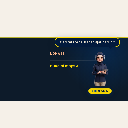
Cari referensi bahan ajar hari ini?
LOKASI
Buka di Maps
LIB
NARA