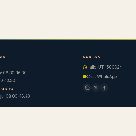
NAN
KONTAK
Hallo-UT 1500024
: 08.30-16.30
Chat WhatsApp
.30–13.30
DIGITAL
gu: 08.00–16.30