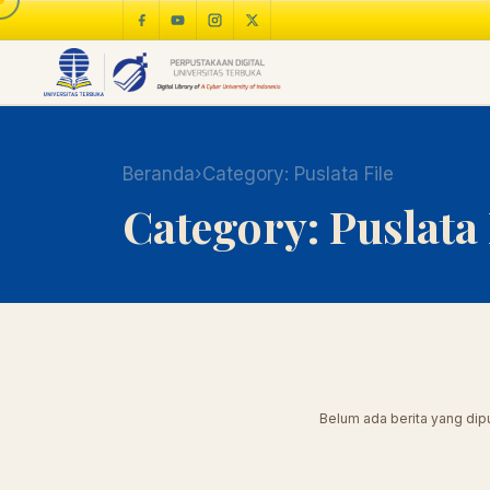
Beranda
›
Category:
Puslata File
Category:
Puslata 
Belum ada berita yang dipu