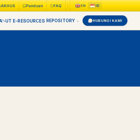
BAKHUS
Panduan
FAQ
REPOSITORY
A’-UT
E-RESOURCES
HUBUNGI KAMI