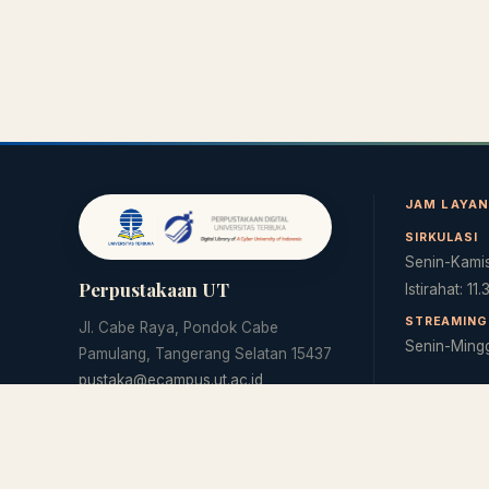
JAM LAYA
SIRKULASI
Senin-Kamis
Perpustakaan UT
Istirahat: 11
STREAMING 
Jl. Cabe Raya, Pondok Cabe
Senin-Ming
Pamulang, Tangerang Selatan 15437
pustaka@ecampus.ut.ac.id
(021) 7490941 ext. 2204